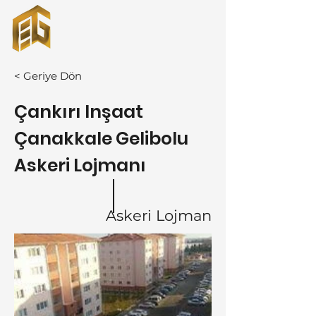
< Geriye Dön
Çankırı Inşaat
Çanakkale Gelibolu
Askeri Lojmanı
Askeri Lojman
+90
212 741 39 35