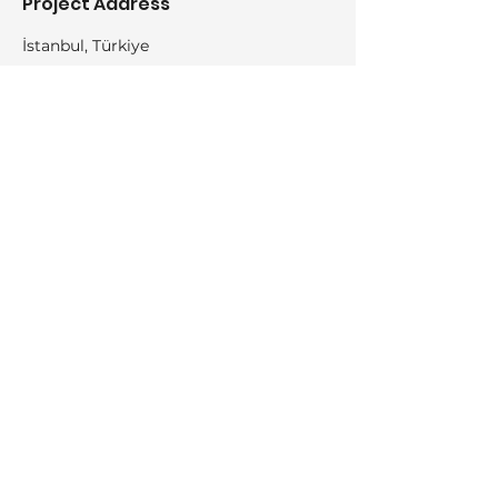
Project Address
İstanbul, Türkiye
INSTITUTIONAL
Adress:
Akevler Mah.
1065. Sok. No:3-5 Lionia
Institutional
Yaşam Sitesi Kat:1 D:10
Esenyurt/İSTANBUL
Services